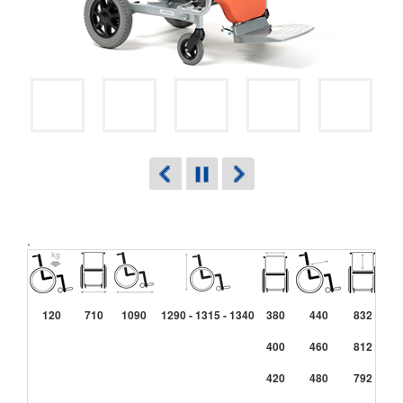
.
120
710
1090
1290 - 1315 - 1340
380
440
832
0° 
400
460
812
420
480
792