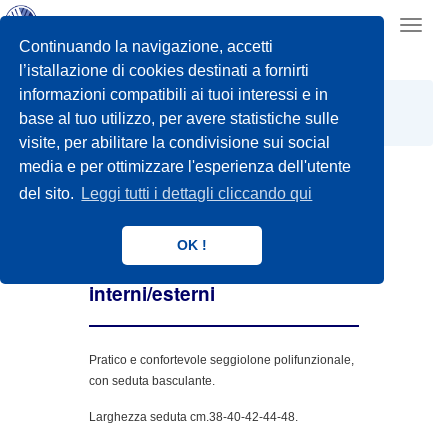
Toggl
navig
Continuando la navigazione, accetti
l’istallazione di cookies destinati a fornirti
informazioni compatibili ai tuoi interessi e in
SEGGIOLONI POLIFUNZIONALI
base al tuo utilizzo, per avere statistiche sulle
Mod. CORAILLE
visite, per abilitare la condivisione sui social
media e per ottimizzare l'esperienza dell'utente
del sito.
Leggi tutti i dettagli cliccando qui
Mod. CORAILLE
OK !
Seggiolone polifuzionale per
interni/esterni
Pratico e confortevole seggiolone polifunzionale,
con seduta basculante.
Larghezza seduta cm.38-40-42-44-48.